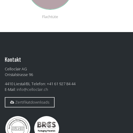
Flachtüte
Zusc
Kontakt
Celloclair AG
Oristalstrasse 96
4410
Liestal/BL
Telefon: +41 61 927 84 44
E-Mail:
info@celloclair.ch
Zertifikatdownloads