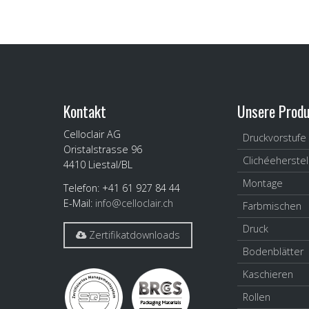
Kontakt
Unsere Produ
Celloclair AG
Druckvorstufe
Oristalstrasse 96
Clichéeherstel
4410
Liestal/BL
Montage
Telefon: +41 61 927 84 44
E-Mail:
info@celloclair.ch
Farbmischen
Druck
Zertifikatdownloads
Bodenblätter
Kaschieren
Rollen