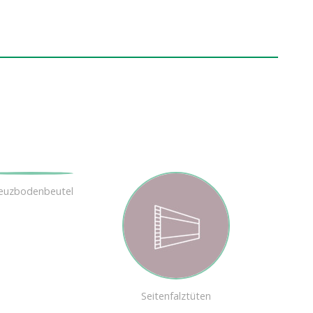
euzbodenbeutel
Seitenfalztüten
Flach