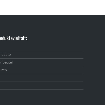
oduktevielfalt:
nbeutel
nbeutel
tüten