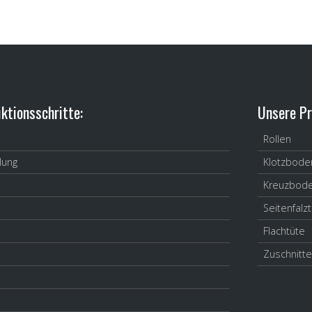
ktionsschritte:
Unsere Pr
Rollen
lung
Klotzbode
Kreuzbode
Seitenfalz
Flachtüte
Zuschnitte