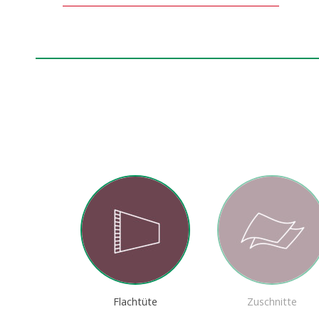
alztüten
Flachtüte
Zuschnitte